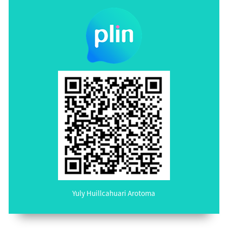
Yuly Huillcahuari Arotoma