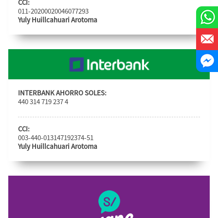
CCI:
011-20200020046077293
Yuly Huillcahuari Arotoma
INTERBANK AHORRO SOLES:
440 314 719 237 4
CCI:
003-440-013147192374-51
Yuly Huillcahuari Arotoma