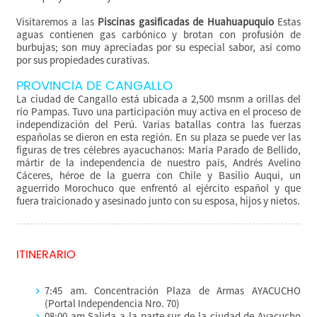
Visitaremos a las
Piscinas gasificadas de Huahuapuquio
Estas
aguas contienen gas carbónico y brotan con profusión de
burbujas; son muy apreciadas por su especial sabor, así como
por sus propiedades curativas.
PROVINCIA DE CANGALLO
La ciudad de Cangallo está ubicada a 2,500 msnm a orillas del
río Pampas. Tuvo una participación muy activa en el proceso de
independización del Perú. Varias batallas contra las fuerzas
españolas se dieron en esta región. En su plaza se puede ver las
figuras de tres célebres ayacuchanos: María Parado de Bellido,
mártir de la independencia de nuestro país, Andrés Avelino
Cáceres, héroe de la guerra con Chile y Basilio Auqui, un
aguerrido Morochuco que enfrentó al ejército español y que
fuera traicionado y asesinado junto con su esposa, hijos y nietos.
ITINERARIO
7:45 am. Concentración Plaza de Armas AYACUCHO
(Portal Independencia Nro. 70)
08:00 am Salida a la parte sur de la ciudad de Ayacucho