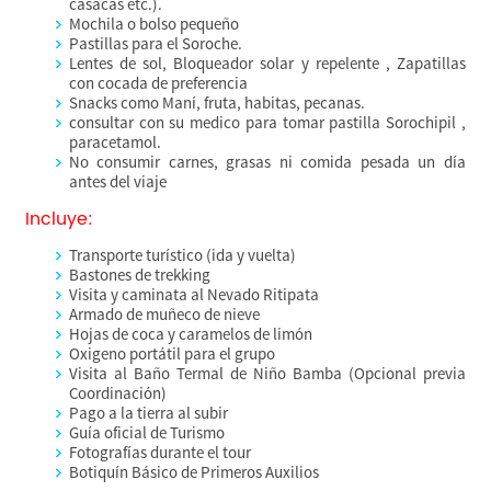
casacas etc.).
Mochila o bolso pequeño
Pastillas para el Soroche.
Lentes de sol, Bloqueador solar y repelente , Zapatillas
con cocada de preferencia
Snacks como Maní, fruta, habitas, pecanas.
consultar con su medico para tomar pastilla Sorochipil ,
paracetamol.
No consumir carnes, grasas ni comida pesada un día
antes del viaje
Incluye:
Transporte turístico (ida y vuelta)
Bastones de trekking
Visita y caminata al Nevado Ritipata
Armado de muñeco de nieve
Hojas de coca y caramelos de limón
Oxigeno portátil para el grupo
Visita al Baño Termal de Niño Bamba (Opcional previa
Coordinación)
Pago a la tierra al subir
Guía oficial de Turismo
Fotografías durante el tour
Botiquín Básico de Primeros Auxilios