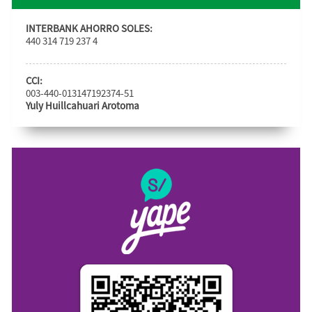
INTERBANK AHORRO SOLES:
440 314 719 237 4
CCI:
003-440-013147192374-51
Yuly Huillcahuari Arotoma