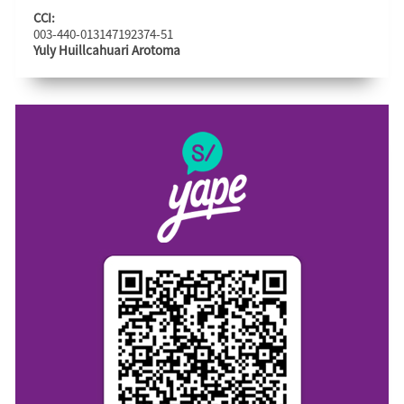
CCI:
003-440-013147192374-51
Yuly Huillcahuari Arotoma