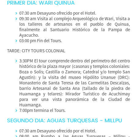
PRIMER DIA: WARI QUINUA
07:30 am Desayuno ofrecido por el Hotel.
09:30 am Visita al complejo Arqueológico de Wari, Visita a
los talleres de artesanos en el pueblo de Quinua,
finalmente al Santuario Histórico de la Pampa de
Ayacucho.
03:00 pm Fin del Tours.
TARDE: CITY TOURS COLONIAL
3:30PM El tour comprende dentro del perímetro del centro
histórico de la plaza mayor (casonas y templos coloniales:
Boza o Solís; Castilla o Zamora; Catedral y/o templo San
Agustín): y la visita del museo Hipólito Unanue (DRC):
Monasterio de Santa Teresa de las Carmelitas Descalzas,
barrio Artesanal de Santa Ana (tallado de la piedra de
Huamanga y telares): Mirador Turístico de Acuchimay
para ver una vista panorámica de la Ciudad de
Huamanga.
7:00pm termina el Tours.
SEGUNDO DIA: AGUAS TURQUESAS - MILLPU
07:30 am Desayuno ofrecido por el Hotel.
08:00 am Rumbo a las Aguas Turquesas – Millpu -